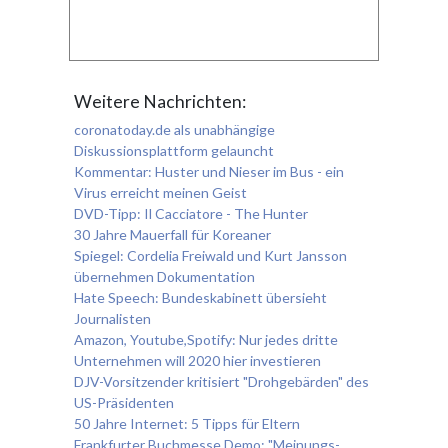
Weitere Nachrichten:
coronatoday.de als unabhängige
Diskussionsplattform gelauncht
Kommentar: Huster und Nieser im Bus - ein
Virus erreicht meinen Geist
DVD-Tipp: Il Cacciatore - The Hunter
30 Jahre Mauerfall für Koreaner
Spiegel: Cordelia Freiwald und Kurt Jansson
übernehmen Dokumentation
Hate Speech: Bundeskabinett übersieht
Journalisten
Amazon, Youtube,Spotify: Nur jedes dritte
Unternehmen will 2020 hier investieren
DJV-Vorsitzender kritisiert "Drohgebärden" des
US-Präsidenten
50 Jahre Internet: 5 Tipps für Eltern
Frankfurter Buchmesse Demo: "Meinungs-,