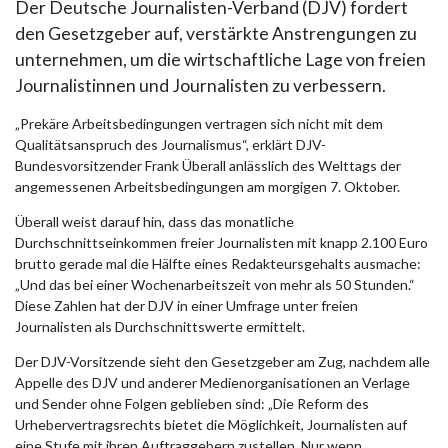
Der Deutsche Journalisten-Verband (DJV) fordert
den Gesetzgeber auf, verstärkte Anstrengungen zu
unternehmen, um die wirtschaftliche Lage von freien
Journalistinnen und Journalisten zu verbessern.
„Prekäre Arbeitsbedingungen vertragen sich nicht mit dem
Qualitätsanspruch des Journalismus“, erklärt DJV-
Bundesvorsitzender Frank Überall anlässlich des Welttags der
angemessenen Arbeitsbedingungen am morgigen 7. Oktober.
Überall weist darauf hin, dass das monatliche
Durchschnittseinkommen freier Journalisten mit knapp 2.100 Euro
brutto gerade mal die Hälfte eines Redakteursgehalts ausmache:
„Und das bei einer Wochenarbeitszeit von mehr als 50 Stunden.“
Diese Zahlen hat der DJV in einer Umfrage unter freien
Journalisten als Durchschnittswerte ermittelt.
Der DJV-Vorsitzende sieht den Gesetzgeber am Zug, nachdem alle
Appelle des DJV und anderer Medienorganisationen an Verlage
und Sender ohne Folgen geblieben sind: „Die Reform des
Urhebervertragsrechts bietet die Möglichkeit, Journalisten auf
eine Stufe mit ihren Auftraggebern zustellen. Nur wenn