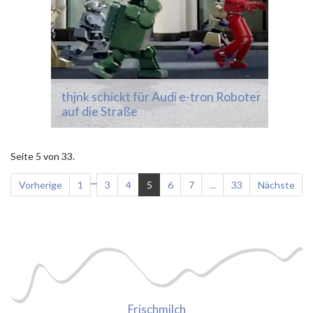
thjnk schickt für Audi e-tron Roboter
auf die Straße
Seite 5 von 33.
...
Vorherige
1
3
4
5
6
7
...
33
Nächste
Frischmilch