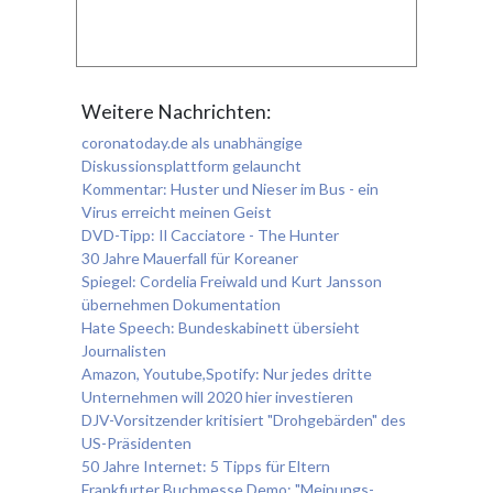
Weitere Nachrichten:
coronatoday.de als unabhängige
Diskussionsplattform gelauncht
Kommentar: Huster und Nieser im Bus - ein
Virus erreicht meinen Geist
DVD-Tipp: Il Cacciatore - The Hunter
30 Jahre Mauerfall für Koreaner
Spiegel: Cordelia Freiwald und Kurt Jansson
übernehmen Dokumentation
Hate Speech: Bundeskabinett übersieht
Journalisten
Amazon, Youtube,Spotify: Nur jedes dritte
Unternehmen will 2020 hier investieren
DJV-Vorsitzender kritisiert "Drohgebärden" des
US-Präsidenten
50 Jahre Internet: 5 Tipps für Eltern
Frankfurter Buchmesse Demo: "Meinungs-,