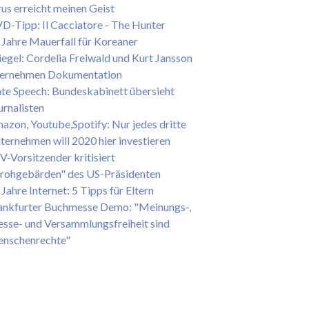
rus erreicht meinen Geist
D-Tipp: Il Cacciatore - The Hunter
 Jahre Mauerfall für Koreaner
iegel: Cordelia Freiwald und Kurt Jansson
ernehmen Dokumentation
te Speech: Bundeskabinett übersieht
urnalisten
azon, Youtube,Spotify: Nur jedes dritte
ternehmen will 2020 hier investieren
V-Vorsitzender kritisiert
rohgebärden" des US-Präsidenten
 Jahre Internet: 5 Tipps für Eltern
ankfurter Buchmesse Demo: "Meinungs-,
esse- und Versammlungsfreiheit sind
nschenrechte"