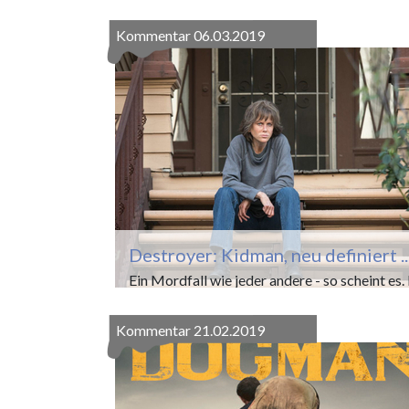
Kommentar
06.03.2019
Destroyer: Kidman, neu definiert ..
Ein Mordfall wie jeder andere - so scheint es. 
Bell (Nicole Kidman), alkoholkranke Polizisti
Los Angeles wird schnell eines Besseren
Kommentar
21.02.2019
belehrt:...
Weiterles