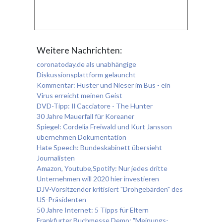
Weitere Nachrichten:
coronatoday.de als unabhängige
Diskussionsplattform gelauncht
Kommentar: Huster und Nieser im Bus - ein
Virus erreicht meinen Geist
DVD-Tipp: Il Cacciatore - The Hunter
30 Jahre Mauerfall für Koreaner
Spiegel: Cordelia Freiwald und Kurt Jansson
übernehmen Dokumentation
Hate Speech: Bundeskabinett übersieht
Journalisten
Amazon, Youtube,Spotify: Nur jedes dritte
Unternehmen will 2020 hier investieren
DJV-Vorsitzender kritisiert "Drohgebärden" des
US-Präsidenten
50 Jahre Internet: 5 Tipps für Eltern
Frankfurter Buchmesse Demo: "Meinungs-,