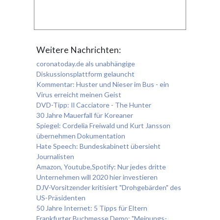
Weitere Nachrichten:
coronatoday.de als unabhängige
Diskussionsplattform gelauncht
Kommentar: Huster und Nieser im Bus - ein
Virus erreicht meinen Geist
DVD-Tipp: Il Cacciatore - The Hunter
30 Jahre Mauerfall für Koreaner
Spiegel: Cordelia Freiwald und Kurt Jansson
übernehmen Dokumentation
Hate Speech: Bundeskabinett übersieht
Journalisten
Amazon, Youtube,Spotify: Nur jedes dritte
Unternehmen will 2020 hier investieren
DJV-Vorsitzender kritisiert "Drohgebärden" des
US-Präsidenten
50 Jahre Internet: 5 Tipps für Eltern
Frankfurter Buchmesse Demo: "Meinungs-,