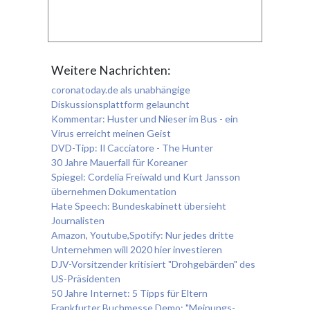
Weitere Nachrichten:
coronatoday.de als unabhängige
Diskussionsplattform gelauncht
Kommentar: Huster und Nieser im Bus - ein
Virus erreicht meinen Geist
DVD-Tipp: Il Cacciatore - The Hunter
30 Jahre Mauerfall für Koreaner
Spiegel: Cordelia Freiwald und Kurt Jansson
übernehmen Dokumentation
Hate Speech: Bundeskabinett übersieht
Journalisten
Amazon, Youtube,Spotify: Nur jedes dritte
Unternehmen will 2020 hier investieren
DJV-Vorsitzender kritisiert "Drohgebärden" des
US-Präsidenten
50 Jahre Internet: 5 Tipps für Eltern
Frankfurter Buchmesse Demo: "Meinungs-,