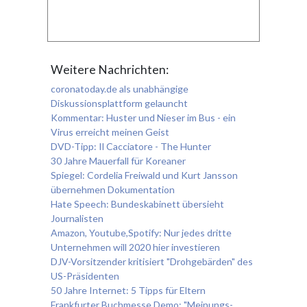
Weitere Nachrichten:
coronatoday.de als unabhängige
Diskussionsplattform gelauncht
Kommentar: Huster und Nieser im Bus - ein
Virus erreicht meinen Geist
DVD-Tipp: Il Cacciatore - The Hunter
30 Jahre Mauerfall für Koreaner
Spiegel: Cordelia Freiwald und Kurt Jansson
übernehmen Dokumentation
Hate Speech: Bundeskabinett übersieht
Journalisten
Amazon, Youtube,Spotify: Nur jedes dritte
Unternehmen will 2020 hier investieren
DJV-Vorsitzender kritisiert "Drohgebärden" des
US-Präsidenten
50 Jahre Internet: 5 Tipps für Eltern
Frankfurter Buchmesse Demo: "Meinungs-,