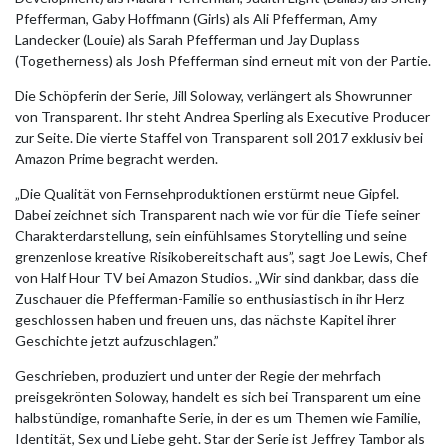
Pfefferman, Gaby Hoffmann (Girls) als Ali Pfefferman, Amy
Landecker (Louie) als Sarah Pfefferman und Jay Duplass
(Togetherness) als Josh Pfefferman sind erneut mit von der Partie.
Die Schöpferin der Serie, Jill Soloway, verlängert als Showrunner
von Transparent. Ihr steht Andrea Sperling als Executive Producer
zur Seite. Die vierte Staffel von Transparent soll 2017 exklusiv bei
Amazon Prime begracht werden.
„Die Qualität von Fernsehproduktionen erstürmt neue Gipfel.
Dabei zeichnet sich Transparent nach wie vor für die Tiefe seiner
Charakterdarstellung, sein einfühlsames Storytelling und seine
grenzenlose kreative Risikobereitschaft aus”, sagt Joe Lewis, Chef
von Half Hour TV bei Amazon Studios. „Wir sind dankbar, dass die
Zuschauer die Pfefferman-Familie so enthusiastisch in ihr Herz
geschlossen haben und freuen uns, das nächste Kapitel ihrer
Geschichte jetzt aufzuschlagen.”
Geschrieben, produziert und unter der Regie der mehrfach
preisgekrönten Soloway, handelt es sich bei Transparent um eine
halbstündige, romanhafte Serie, in der es um Themen wie Familie,
Identität, Sex und Liebe geht. Star der Serie ist Jeffrey Tambor als