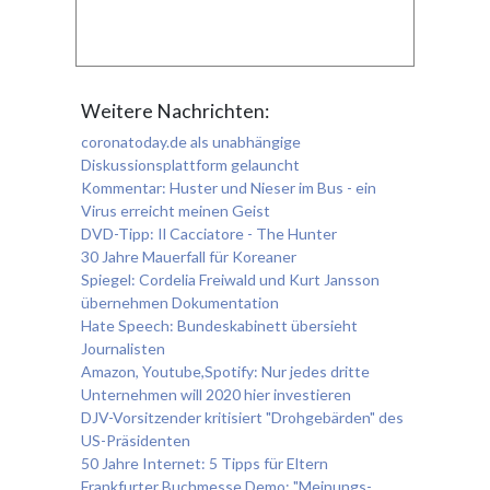
Weitere Nachrichten:
coronatoday.de als unabhängige
Diskussionsplattform gelauncht
Kommentar: Huster und Nieser im Bus - ein
Virus erreicht meinen Geist
DVD-Tipp: Il Cacciatore - The Hunter
30 Jahre Mauerfall für Koreaner
Spiegel: Cordelia Freiwald und Kurt Jansson
übernehmen Dokumentation
Hate Speech: Bundeskabinett übersieht
Journalisten
Amazon, Youtube,Spotify: Nur jedes dritte
Unternehmen will 2020 hier investieren
DJV-Vorsitzender kritisiert "Drohgebärden" des
US-Präsidenten
50 Jahre Internet: 5 Tipps für Eltern
Frankfurter Buchmesse Demo: "Meinungs-,