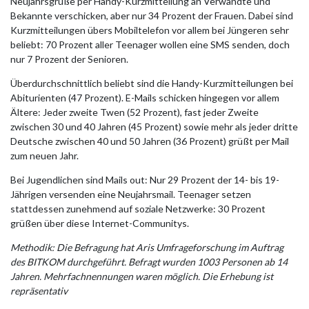
Neujahrsgrüße per Handy-Kurzmitteilung an Verwandte und
Bekannte verschicken, aber nur 34 Prozent der Frauen. Dabei sind
Kurzmitteilungen übers Mobiltelefon vor allem bei Jüngeren sehr
beliebt: 70 Prozent aller Teenager wollen eine SMS senden, doch
nur 7 Prozent der Senioren.
Überdurchschnittlich beliebt sind die Handy-Kurzmitteilungen bei
Abiturienten (47 Prozent). E-Mails schicken hingegen vor allem
Ältere: Jeder zweite Twen (52 Prozent), fast jeder Zweite
zwischen 30 und 40 Jahren (45 Prozent) sowie mehr als jeder dritte
Deutsche zwischen 40 und 50 Jahren (36 Prozent) grüßt per Mail
zum neuen Jahr.
Bei Jugendlichen sind Mails out: Nur 29 Prozent der 14- bis 19-
Jährigen versenden eine Neujahrsmail. Teenager setzen
stattdessen zunehmend auf soziale Netzwerke: 30 Prozent
grüßen über diese Internet-Communitys.
Methodik: Die Befragung hat Aris Umfrageforschung im Auftrag
des BITKOM durchgeführt. Befragt wurden 1003 Personen ab 14
Jahren. Mehrfachnennungen waren möglich. Die Erhebung ist
repräsentativ