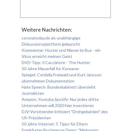
Weitere Nachrichten:
coronatoday.de als unabhängige
Diskussionsplattform gelauncht
Kommentar: Huster und Nieser im Bus - ein
Virus erreicht meinen Geist
DVD-Tipp: Il Cacciatore - The Hunter
30 Jahre Mauerfall für Koreaner
Spiegel: Cordelia Freiwald und Kurt Jansson
übernehmen Dokumentation
Hate Speech: Bundeskabinett übersieht
Journalisten
Amazon, Youtube,Spotify: Nur jedes dritte
Unternehmen will 2020 hier investieren
DJV-Vorsitzender kritisiert "Drohgebärden" des
US-Präsidenten
50 Jahre Internet: 5 Tipps für Eltern
Frankfurter Buchmesse Demo: "Meinungs-,