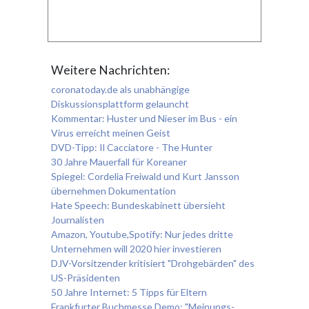
Weitere Nachrichten:
coronatoday.de als unabhängige
Diskussionsplattform gelauncht
Kommentar: Huster und Nieser im Bus - ein
Virus erreicht meinen Geist
DVD-Tipp: Il Cacciatore - The Hunter
30 Jahre Mauerfall für Koreaner
Spiegel: Cordelia Freiwald und Kurt Jansson
übernehmen Dokumentation
Hate Speech: Bundeskabinett übersieht
Journalisten
Amazon, Youtube,Spotify: Nur jedes dritte
Unternehmen will 2020 hier investieren
DJV-Vorsitzender kritisiert "Drohgebärden" des
US-Präsidenten
50 Jahre Internet: 5 Tipps für Eltern
Frankfurter Buchmesse Demo: "Meinungs-,