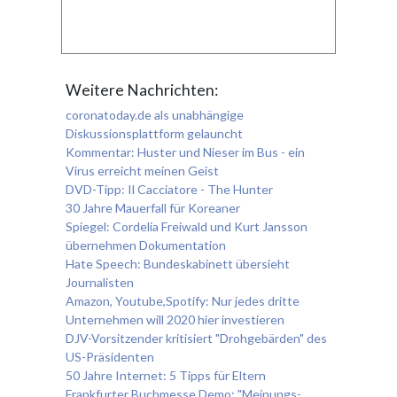
Weitere Nachrichten:
coronatoday.de als unabhängige
Diskussionsplattform gelauncht
Kommentar: Huster und Nieser im Bus - ein
Virus erreicht meinen Geist
DVD-Tipp: Il Cacciatore - The Hunter
30 Jahre Mauerfall für Koreaner
Spiegel: Cordelia Freiwald und Kurt Jansson
übernehmen Dokumentation
Hate Speech: Bundeskabinett übersieht
Journalisten
Amazon, Youtube,Spotify: Nur jedes dritte
Unternehmen will 2020 hier investieren
DJV-Vorsitzender kritisiert "Drohgebärden" des
US-Präsidenten
50 Jahre Internet: 5 Tipps für Eltern
Frankfurter Buchmesse Demo: "Meinungs-,