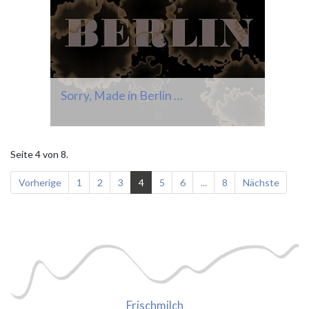
Sorry, Made in Berlin …
Seite 4 von 8.
Vorherige
1
2
3
4
5
6
...
8
Nächste
Frischmilch